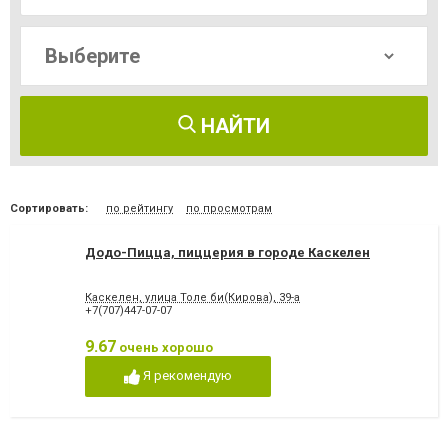
НАЙТИ
Сортировать:
по рейтингу
по просмотрам
Додо-Пицца, пиццерия в городе Каскелен
Каскелен, улица Толе би(Кирова), 39-а
+7(707)447-07-07
9.67
очень хорошо
Я рекомендую