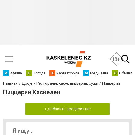
18+
А
Афиша
П
Погода
К
Карта города
М
Медицина
О
Объявле
Главная
Досуг
Рестораны, кафе, пиццерии, суши
Пиццерии
Пиццерии Каскелен
+ Добавить предприятие