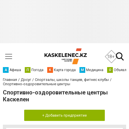
18+
А
Афиша
П
Погода
К
Карта города
М
Медицина
О
Объявле
Главная
Досуг
Спортзалы, школы танцев, фитнес клубы
Спортивно-оздоровительные центры
Спортивно-оздоровительные центры
Каскелен
+ Добавить предприятие