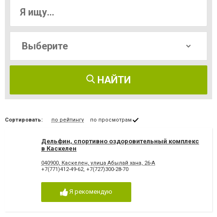
НАЙТИ
Сортировать:
по рейтингу
по просмотрам
Дельфин, спортивно оздоровительный комплекс
в Каскелен
040900, Каскелен, улица Абылай хана, 26-А
+7(771)412-49-62
,
+7(727)300-28-70
Я рекомендую