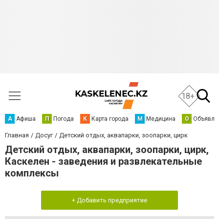
18+
А
Афиша
П
Погода
К
Карта города
М
Медицина
О
Объявле
Главная
Досуг
Детский отдых, аквапарки, зоопарки, цирк
Детский отдых, аквапарки, зоопарки, цирк,
Каскелен - заведения и развлекательные
комплексы
+ Добавить предприятие