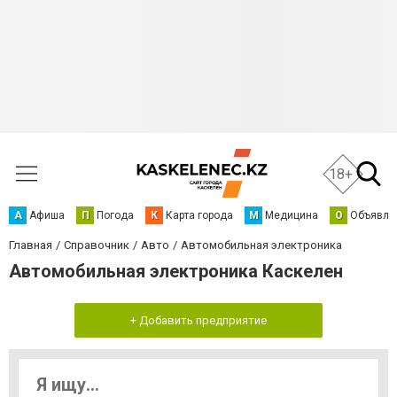
18+
А
Афиша
П
Погода
К
Карта города
М
Медицина
О
Объявле
Главная
Справочник
Авто
Автомобильная электроника
Автомобильная электроника Каскелен
+ Добавить предприятие