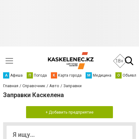
18+
А
Афиша
П
Погода
К
Карта города
М
Медицина
О
Объявле
Главная
Справочник
Авто
Заправки
Заправки Каскелена
+ Добавить предприятие