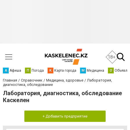
18+
А
Афиша
П
Погода
К
Карта города
М
Медицина
О
Объявле
Главная
Справочник
Медицина, здоровье
Лаборатория,
диагностика, обследование
Лаборатория, диагностика, обследование
Каскелен
+ Добавить предприятие