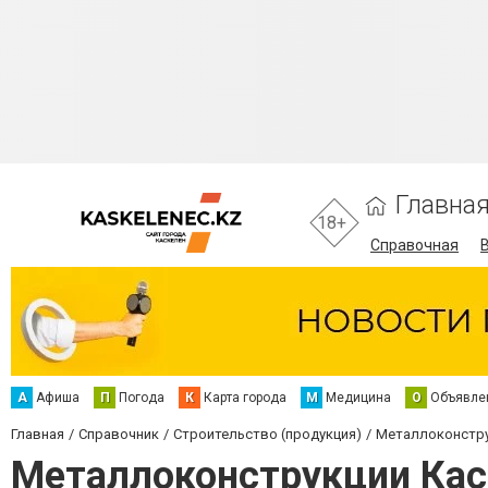
Главна
18+
Справочная
А
Афиша
П
Погода
К
Карта города
М
Медицина
О
Объявле
Главная
Справочник
Строительство (продукция)
Металлоконстр
Металлоконструкции Кас