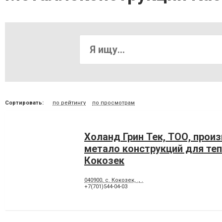
Сортировать:
по рейтингу
по просмотрам
Холанд Грин Тек, ТОО, прои
метало конструкций для тепл
Кокозек
040900, с. Кокозек, ., .
+7(701)544-04-03