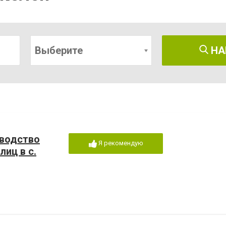
Выберите
НА
зводство
Я рекомендую
иц в с.