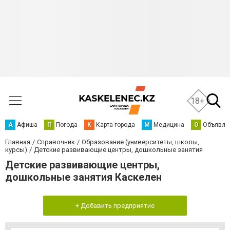
18+
А
Афиша
П
Погода
К
Карта города
М
Медицина
О
Объявле
Главная
Справочник
Образование (университеты, школы,
курсы)
Детские развивающие центры, дошкольные занятия
Детские развивающие центры,
дошкольные занятия Каскелен
+ Добавить предприятие