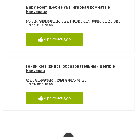
Baby Room (Беби Рум), игровая комната в
Каскелене
040900, Каскелен, мкр. Алтын ауыл, 7, цокольный этаж
+7(771)416-35-63
Я рекомендую
Гений kids (кидс), образовательный центр в
Каскелен
040900, Каскелен, улица Жазира, 75
+7(747)044-15-68
Я рекомендую