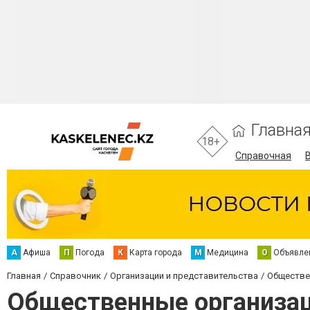
Главна
18+
Справочная
А
Афиша
П
Погода
К
Карта города
М
Медицина
О
Объявле
Главная
Справочник
Организации и представительства
Обществе
Общественные организац