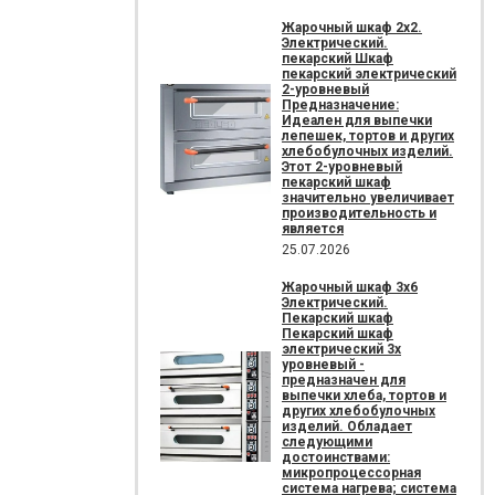
Жарочный шкаф 2х2.
Электрический.
пекарский Шкаф
пекарский электрический
2-уровневый
Предназначение:
Идеален для выпечки
лепешек, тортов и других
хлебобулочных изделий.
Этот 2-уровневый
пекарский шкаф
значительно увеличивает
производительность и
является
25.07.2026
Жарочный шкаф 3х6
Электрический.
Пекарский шкаф
Пекарский шкаф
электрический 3х
уровневый -
предназначен для
выпечки хлеба, тортов и
других хлебобулочных
изделий. Обладает
следующими
достоинствами:
микропроцессорная
система нагрева; система