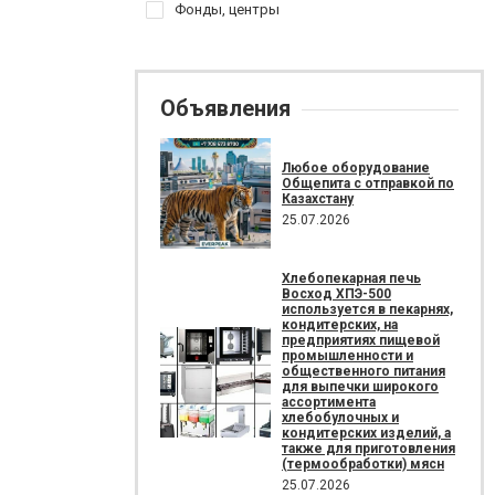
Фонды, центры
Объявления
Любое оборудование
Общепита с отправкой по
Казахстану
25.07.2026
Хлебопекарная печь
Восход ХПЭ-500
используется в пекарнях,
кондитерских, на
предприятиях пищевой
промышленности и
общественного питания
для выпечки широкого
ассортимента
хлебобулочных и
кондитерских изделий, а
также для приготовления
(термообработки) мясн
25.07.2026