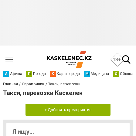
18+
А
Афиша
П
Погода
К
Карта города
М
Медицина
О
Объявле
Главная
Справочник
Такси, перевозки
Такси, перевозки Каскелен
+ Добавить предприятие