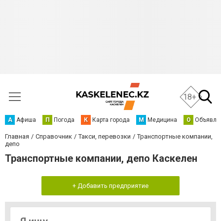
18+
А
Афиша
П
Погода
К
Карта города
М
Медицина
О
Объявле
Главная
Справочник
Такси, перевозки
Транспортные компании,
депо
Транспортные компании, депо Каскелен
+ Добавить предприятие