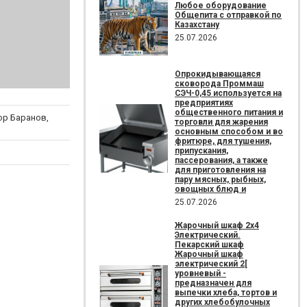
Любое оборудование
Общепита с отправкой по
Казахстану
25.07.2026
Опрокидывающаяся
сковорода Проммаш
СЭЧ-0,45 используется на
предприятиях
общественного питания и
ор Баранов,
торговли для жарения
основным способом и во
фритюре, для тушения,
припускания,
пассерования, а также
для приготовления на
пару мясных, рыбных,
овощных блюд и
25.07.2026
Жарочный шкаф 2х4
Электрический.
Пекарский шкаф
Жарочный шкаф
электрический 2[
уровневый -
предназначен для
выпечки хлеба, тортов и
других хлебобулочных