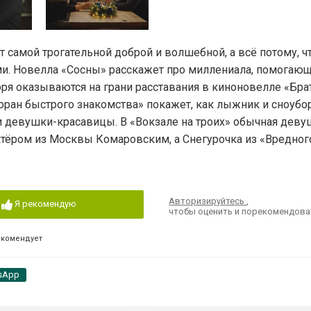
 самой трогательной доброй и волшебной, а всё потому, ч
ми. Новелла «Сосны» расскажет про миллениала, помогаю
ря оказываются на грани расставания в киноновелле «Брат
торан быстрого знакомства» покажет, как лыжник и сноубо
ки девушки-красавицы. В «Вокзале на троих» обычная деву
ктёром из Москвы Комаровским, а Снегурочка из «Вредно
Авторизируйтесь
,
Я рекомендую
чтобы оценить и порекомендова
екомендует
sApp