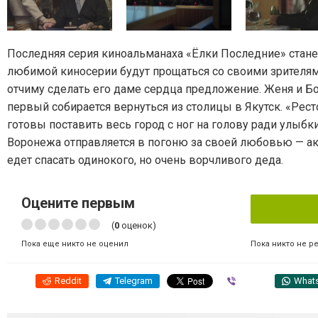
Последняя серия киноальманаха «Ёлки Последние» станет
любимой киносерии будут прощаться со своими зрителя
отчиму сделать его даме сердца предложение. Женя и Бо
первый собирается вернуться из столицы в Якутск. «Рес
готовы поставить весь город с ног на голову ради улыб
Воронежа отправляется в погоню за своей любовью — а
едет спасать одинокого, но очень ворчливого деда.
Оцените первым
(
0
оценок)
Пока никто не р
Пока еще никто не оценил
Reddit
Telegram
Viber
What