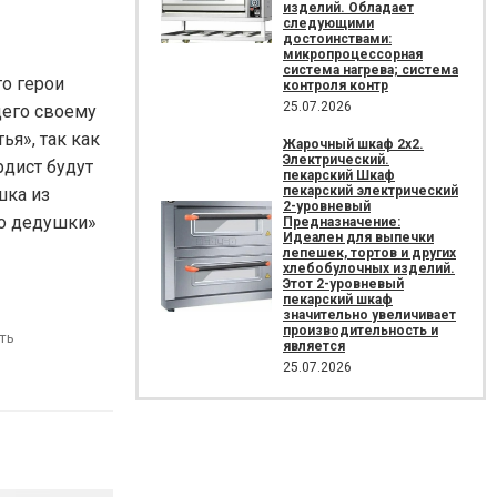
изделий. Обладает
следующими
достоинствами:
микропроцессорная
система нагрева; система
то герои
контроля контр
25.07.2026
щего своему
ья», так как
Жарочный шкаф 2х2.
Электрический.
рдист будут
пекарский Шкаф
пекарский электрический
шка из
2-уровневый
го дедушки»
Предназначение:
Идеален для выпечки
лепешек, тортов и других
хлебобулочных изделий.
Этот 2-уровневый
пекарский шкаф
значительно увеличивает
производительность и
ть
является
25.07.2026