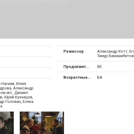
Режиссер
Александр Котт, Ег
Тимур Бекмамбетов
Продолжительность
85
Возрастные ограничения
БА
 Нагиев, Юлия
дрова, Александр
ов-мл., Даниил
в, Юрий Кузнецов,
др Головин, Елена
ва