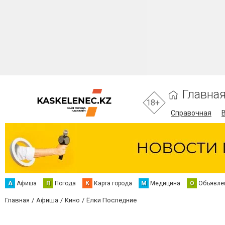
Главна
18+
Справочная
А
Афиша
П
Погода
К
Карта города
М
Медицина
О
Объявле
Главная
Афиша
Кино
Ёлки Последние