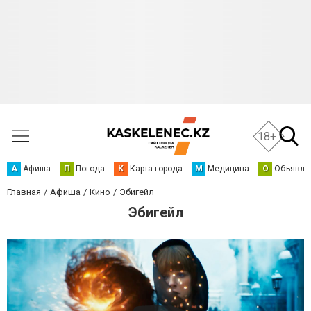
18+
А
Афиша
П
Погода
К
Карта города
М
Медицина
О
Объявле
Главная
Афиша
Кино
Эбигейл
Эбигейл