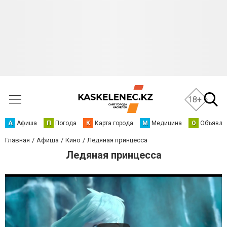
18+
А
Афиша
П
Погода
К
Карта города
М
Медицина
О
Объявле
Главная
Афиша
Кино
Ледяная принцесса
Ледяная принцесса