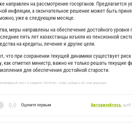
же направлен на рассмотрение госорганов. Предлагается у
зной инфляции, а окончательное решение может быть приня
можно, уже в следующем месяце.
тва, меры направлены на обеспечение достойного уровня
оследние пять лет казахстанцы изъяли из пенсионной сист
редства на кредиты, лечение и другие цели.
т, что при сохранении текущей динамики существует рис
у, как отметил министр, важно не только решать текущие 
накопления для обеспечения достойной старости.
еобходимый текст и нажмите Ctrl+Enter, чтобы сообщить об этом редакции
0,0
Оцените первым
Авторизуйтесь
, щоб