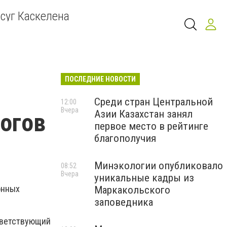
суг Каскелена
ПОСЛЕДНИЕ НОВОСТИ
Среди стран Центральной
12:00
Вчера
Азии Казахстан занял
огов
первое место в рейтинге
благополучия
Минэкологии опубликовало
08:52
Вчера
уникальные кадры из
онных
Маркакольского
заповедника
тветствующий