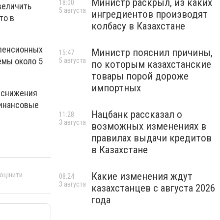
Министр раскрыл, из каких
18:00
величить
5 августа
ингредиентов производят
то в
колбасу в Казахстане
 пенсионных
Министр пояснил причины,
15:47
емы около 5
5 августа
по которым казахстанские
товары порой дороже
импортных
к снижения
финансовые
Нацбанк рассказал о
11:28
3 августа
возможных изменениях в
правилах выдачи кредитов
в Казахстане
Какие изменения ждут
 оцінити
08:24
3 августа
казахстанцев с августа 2026
года