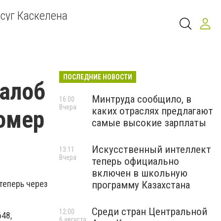
суг Каскелена
ПОСЛЕДНИЕ НОВОСТИ
жалоб
Минтруда сообщило, в
16:00
Вчера
каких отраслях предлагают
номер
самые высокие зарплаты
Искусственный интеллект
13:11
Вчера
теперь официально
включен в школьную
теперь через
программу Казахстана
Среди стран Центральной
12:00
48,
6 августа