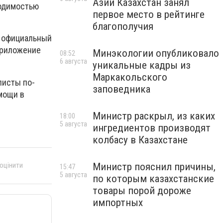
Азии Казахстан занял
ходимостью
первое место в рейтинге
благополучия
ы официальный
приложение
Минэкологии опубликовало
08:52
6 августа
уникальные кадры из
Маркакольского
листы по-
заповедника
мощи в
Министр раскрыл, из каких
18:00
5 августа
ингредиентов производят
колбасу в Казахстане
Министр пояснил причины,
 оцінити
15:47
5 августа
по которым казахстанские
товары порой дороже
импортных