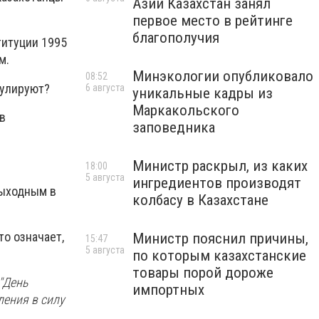
Азии Казахстан занял
первое место в рейтинге
благополучия
титуции 1995
м.
Минэкологии опубликовало
08:52
нулируют?
6 августа
уникальные кадры из
Маркакольского
в
заповедника
Министр раскрыл, из каких
18:00
5 августа
ингредиентов производят
выходным в
колбасу в Казахстане
то означает,
Министр пояснил причины,
15:47
5 августа
по которым казахстанские
товары порой дороже
"День
импортных
ления в силу