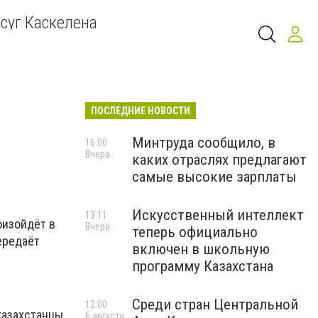
суг Каскелена
ПОСЛЕДНИЕ НОВОСТИ
Минтруда сообщило, в
16:00
Вчера
каких отраслях предлагают
самые высокие зарплаты
Искусственный интеллект
13:11
оизойдёт в
Вчера
теперь официально
ередаёт
включен в школьную
программу Казахстана
Среди стран Центральной
12:00
казахстанцы
6 августа