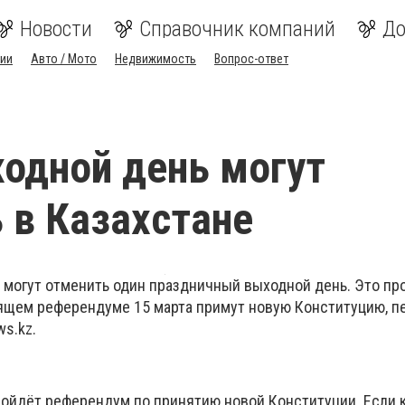
Новости
Справочник компаний
До
ии
Авто / Мото
Недвижимость
Вопрос-ответ
одной день могут
 в Казахстане
е могут отменить один праздничный выходной день. Это пр
оящем референдуме 15 марта примут новую Конституцию, п
s.kz.
пройдёт референдум по принятию новой Конституции. Если 