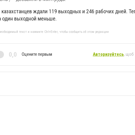
у казахстанцев ждали 119 выходных и 246 рабочих дней. Те
а один выходной меньше.
еобходимый текст и нажмите Ctrl+Enter, чтобы сообщить об этом редакции
0,0
Оцените первым
Авторизуйтесь
, щоб