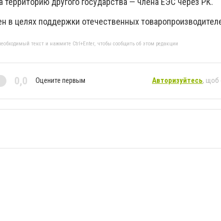
 территорию другого государства — члена ЕЭС через РК.
н в целях поддержки отечественных товаропроизводител
еобходимый текст и нажмите Ctrl+Enter, чтобы сообщить об этом редакции
0,0
Оцените первым
Авторизуйтесь
, щоб