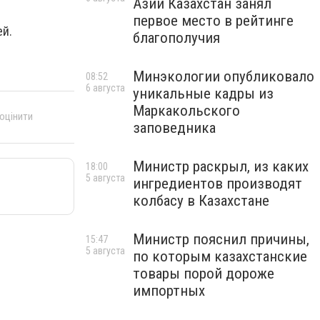
Азии Казахстан занял
первое место в рейтинге
ей.
благополучия
Минэкологии опубликовало
08:52
6 августа
уникальные кадры из
Маркакольского
 оцінити
заповедника
Министр раскрыл, из каких
18:00
5 августа
ингредиентов производят
колбасу в Казахстане
Министр пояснил причины,
15:47
5 августа
по которым казахстанские
товары порой дороже
импортных