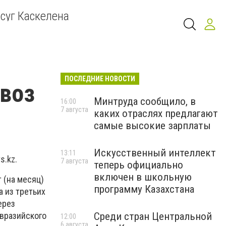
суг Каскелена
ПОСЛЕДНИЕ НОВОСТИ
ввоз
Минтруда сообщило, в
16:00
7 августа
каких отраслях предлагают
самые высокие зарплаты
Искусственный интеллект
13:11
s.kz.
7 августа
теперь официально
включен в школьную
 (на месяц)
программу Казахстана
а из третьих
ерез
Среди стран Центральной
Евразийского
12:00
6 августа