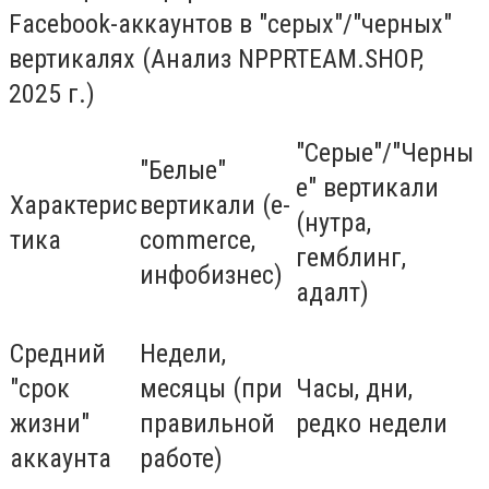
Facebook-аккаунтов в "серых"/"черных"
вертикалях (Анализ NPPRTEAM.SHOP,
2025 г.)
"Серые"/"Черны
"Белые"
е" вертикали
Характерис
вертикали (e-
(нутра,
тика
commerce,
гемблинг,
инфобизнес)
адалт)
Средний
Недели,
"срок
месяцы (при
Часы, дни,
жизни"
правильной
редко недели
аккаунта
работе)