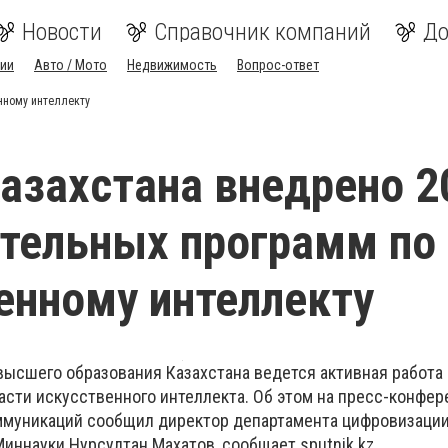
Новости
Справочник компаний
До
ии
Авто / Мото
Недвижимость
Вопрос-ответ
нному интеллекту
Казахстана внедрено 2
тельных программ по
енному интеллекту
высшего образования Казахстана ведется активная работа
асти искусственного интеллекта. Об этом на пресс-конфер
ммуникаций сообщил директор департамента цифровизации
иннауки Нурсултан Махатов, сообщает sputnik.kz.