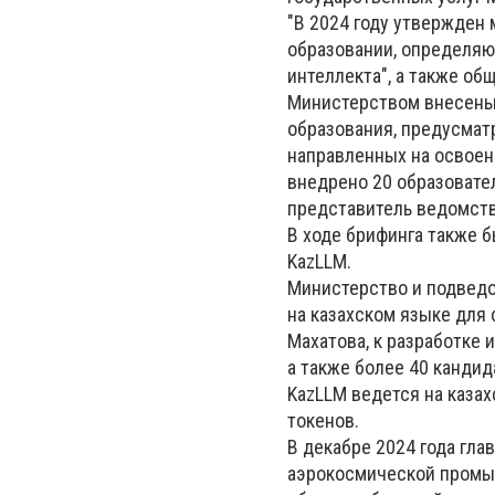
"В 2024 году утвержден
образовании, определя
интеллекта", а также о
Министерством внесены
образования, предусмат
направленных на освоени
внедрено 20 образовател
представитель ведомств
В ходе брифинга также 
KazLLM.
Министерство и подведо
на казахском языке для
Махатова, к разработке 
а также более 40 кандид
KazLLM ведется на казах
токенов.
В декабре 2024 года гла
аэрокосмической промыш