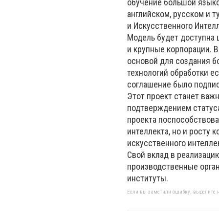
обучение большой языко
английском, русском и 
и Искусственного Интелле
Модель будет доступна 
и крупные корпорации. В
основой для создания б
технологий обработки е
соглашение было подпи
Этот проект станет важн
подтверждением статуса
проекта поспособствова
интеллекта, но и росту 
искусственного интелле
Свой вклад в реализацию
производственные организ
институты.
Если вы заметили ошибку, выделите н