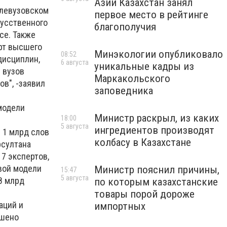
Азии Казахстан занял
слевузовском
первое место в рейтинге
усственного
благополучия
се. Также
рт высшего
Минэкологии опубликовало
08:52
дисциплин,
6 августа
уникальные кадры из
 вузов
Маркакольского
в", -заявил
заповедника
модели
Министр раскрыл, из каких
18:00
5 августа
ингредиентов производят
 1 млрд слов
колбасу в Казахстане
рсултана
7 экспертов,
овой модели
Министр пояснил причины,
15:47
5 августа
8 млрд
по которым казахстанские
товары порой дороже
аций и
импортных
ршено