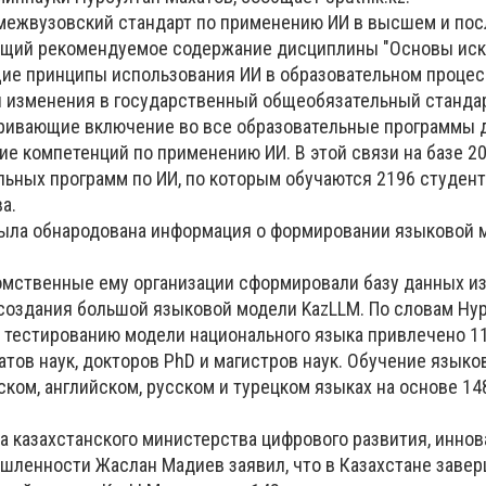
 межвузовский стандарт по применению ИИ в высшем и по
ющий рекомендуемое содержание дисциплины "Основы иск
бщие принципы использования ИИ в образовательном процес
 изменения в государственный общеобязательный станда
ривающие включение во все образовательные программы 
е компетенций по применению ИИ. В этой связи на базе 20
ьных программ по ИИ, по которым обучаются 2196 студенто
а.
была обнародована информация о формировании языковой 
мственные ему организации сформировали базу данных из
 создания большой языковой модели KazLLM. По словам Ну
и тестированию модели национального языка привлечено 11
атов наук, докторов PhD и магистров наук. Обучение язык
ском, английском, русском и турецком языках на основе 14
ва казахстанского министерства цифрового развития, иннов
ленности Жаслан Мадиев заявил, что в Казахстане заве