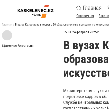
Главная
Справочная
Ваканс
Главная
В вузах Казахстана внедрено 20 образовательных программ по искусстве
15:13, 24 февраля 2025 г.
В вузах 
Ефименко Анастасия
образова
искусств
Министерством науки и 
подготовке кадров в обл
Службе центральных ко
государственных услуг М