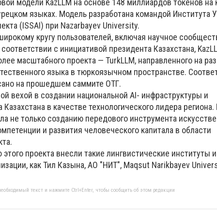
вой модели KazLLM на основе 148 миллиардов токенов на 
турецком языках. Модель разработана командой Института 
кта (ISSAI) при Nazarbayev University.
широкому кругу пользователей, включая научное сообщест
 соответствии с инициативой президента Казахстана, KazL
олее масштабного проекта — TurkLLM, направленного на ра
стественного языка в тюркоязычном пространстве. Соотв
сано на прошедшем саммите ОТГ.
ой вехой в создании национальной AI- инфраструктуры и
 Казахстана в качестве технологического лидера региона.
ла не только созданию передового инструмента искусстве
компетенции и развития человеческого капитала в области
кта.
 этого проекта внесли такие лингвистические институты и
ации, как Тил Казына, АО "НИТ", Maqsut Narikbayev Universi
еобходимый текст и нажмите Ctrl+Enter, чтобы сообщить об этом редакции