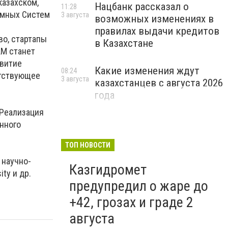
казахском,
Нацбанк рассказал о
11:28
Умных Систем
3 августа
возможных изменениях в
правилах выдачи кредитов
во, стартапы
в Казахстане
LM станет
звитие
Какие изменения ждут
08:24
етствующее
3 августа
казахстанцев с августа 2026
года
 Реализация
нного
ТОП НОВОСТИ
 научно-
Казгидромет
ty и др.
предупредил о жаре до
+42, грозах и граде 2
августа