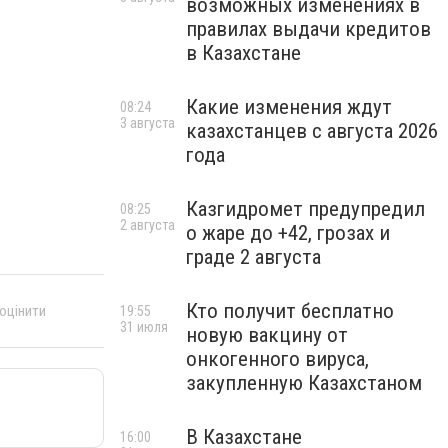
возможных изменениях в
правилах выдачи кредитов
в Казахстане
Какие изменения ждут
08:24
3 августа
казахстанцев с августа 2026
года
Казгидромет предупредил
08:25
2 августа
о жаре до +42, грозах и
граде 2 августа
Кто получит бесплатно
 оцінити
19:55
31 июля
новую вакцину от
онкогенного вируса,
закупленную Казахстаном
В Казахстане
16:00