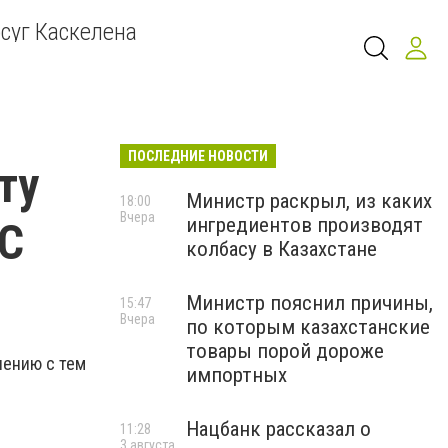
суг Каскелена
ПОСЛЕДНИЕ НОВОСТИ
ту
Министр раскрыл, из каких
18:00
Вчера
ингредиентов производят
ЭС
колбасу в Казахстане
Министр пояснил причины,
15:47
Вчера
по которым казахстанские
товары порой дороже
нению с тем
импортных
Нацбанк рассказал о
11:28
3 августа