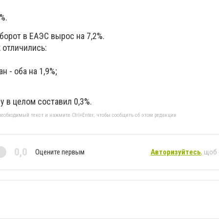
%.
орот в ЕАЭС вырос на 7,2%.
 отличились:
н - оба на 1,9%;
у в целом составил 0,3%.
еобходимый текст и нажмите Ctrl+Enter, чтобы сообщить об этом редакции
0,0
Оцените первым
Авторизуйтесь
, щоб