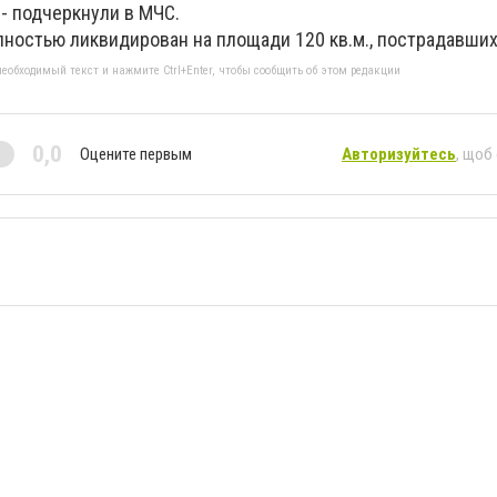
- подчеркнули в МЧС.
лностью ликвидирован на площади 120 кв.м., пострадавших
еобходимый текст и нажмите Ctrl+Enter, чтобы сообщить об этом редакции
0,0
Оцените первым
Авторизуйтесь
, щоб