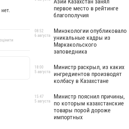
Азии Казахстан занял
первое место в рейтинге
 нет.
благополучия
Минэкологии опубликовало
08:52
6 августа
уникальные кадры из
 оцінити
Маркакольского
заповедника
Министр раскрыл, из каких
18:00
5 августа
ингредиентов производят
колбасу в Казахстане
Министр пояснил причины,
15:47
5 августа
по которым казахстанские
товары порой дороже
импортных