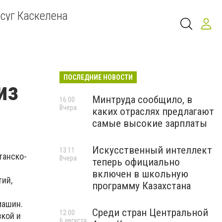
суг Каскелена
ПОСЛЕДНИЕ НОВОСТИ
из
Минтруда сообщило, в
16:00
Вчера
каких отраслях предлагают
самые высокие зарплаты
Искусственный интеллект
13:11
танско-
Вчера
теперь официально
включен в школьную
тий,
программу Казахстана
машин.
Среди стран Центральной
12:00
зкой и
6 августа