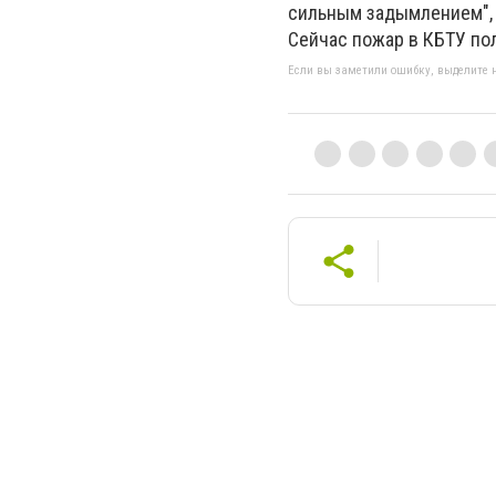
сильным задымлением", 
Сейчас пожар в КБТУ по
Если вы заметили ошибку, выделите н