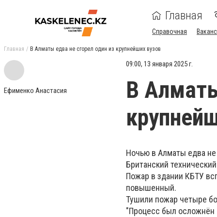
Главная
Справочная
Ваканс
Главная
В Алматы едва не сгорел один из крупнейших вузов
09:00, 13 января 2025 г.
В Алматы
Ефименко Анастасия
крупнейш
Ночью в Алматы едва не
Британский технический 
Пожар в здании КБТУ всп
повышенный.
️Тушили пожар четыре б
"Процесс был осложнён 