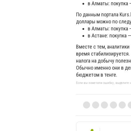
в Алматы: покупка 
По данным портала Kurs.
доллары можно по след
в Алматы: покупка 
в Астане: покупка —
Вместе с тем, аналитики
время стабилизируется. 
налога на добычу полез
Обычно именно они в де
бюджетом в тенге.
Если вы заметили ошибку, выделите н