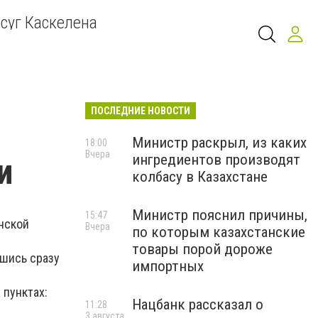
суг Каскелена
ПОСЛЕДНИЕ НОВОСТИ
Министр раскрыл, из каких
18:00
Вчера
ингредиентов производят
и
колбасу в Казахстане
Министр пояснил причины,
15:47
анской
Вчера
по которым казахстанские
товары порой дороже
вшись сразу
импортных
 пунктах:
Нацбанк рассказал о
11:28
3 августа