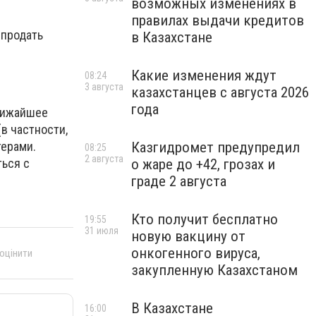
возможных изменениях в
правилах выдачи кредитов
 продать
в Казахстане
Какие изменения ждут
08:24
3 августа
казахстанцев с августа 2026
года
ближайшее
в частности,
терами.
Казгидромет предупредил
08:25
2 августа
ться с
о жаре до +42, грозах и
граде 2 августа
Кто получит бесплатно
19:55
31 июля
новую вакцину от
онкогенного вируса,
 оцінити
закупленную Казахстаном
В Казахстане
16:00