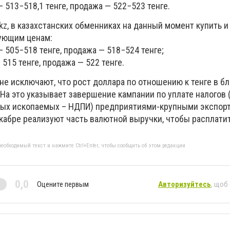
— 513−518,1 тенге, продажа — 522−523 тенге.
kz, в казахстанских обменниках на данный момент купить и
ующим ценам:
— 505−518 тенге, продажа — 518−524 тенге;
 515 тенге, продажа — 522 тенге.
 не исключают, что рост доллара по отношению к тенге в 
На это указывает завершение кампании по уплате налогов (
ных ископаемых – НДПИ) предприятиями-крупными экспор
кабре реализуют часть валютной выручки, чтобы расплати
еобходимый текст и нажмите Ctrl+Enter, чтобы сообщить об этом редакции
0,0
Оцените первым
Авторизуйтесь
, щоб