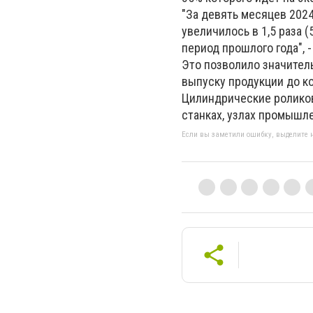
"За девять месяцев 202
увеличилось в 1,5 раза (
период прошлого года", 
Это позволило значител
выпуску продукции до к
Цилиндрические ролико
станках, узлах промышле
Если вы заметили ошибку, выделите н