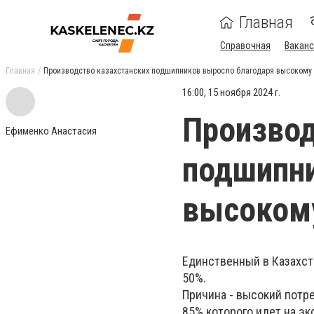
Главная
Справочная
Ваканс
Главная
Производство казахстанских подшипников выросло благодаря высокому 
16:00, 15 ноября 2024 г.
Производ
Ефименко Анастасия
подшипни
высокому
Единственный в Казахст
50%.
Причина - высокий потр
85% которого идет на эк