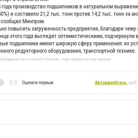
4 года производство подшипников в натуральном выражен
50%) и составило 21,2 тыс. тонн против 14,2 тыс. тонн за а
- сообщил Минпром.
ьно повысить загруженность предприятия, благодаря чему
онца этого года выглядят оптимистическими, подчеркнули 
вые подшипники имеют широкую сферу применения: их уст
нного редукторного оборудования, транспортной технике.
еобходимый текст и нажмите Ctrl+Enter, чтобы сообщить об этом редакции
0,0
Оцените первым
Авторизуйтесь
, щоб