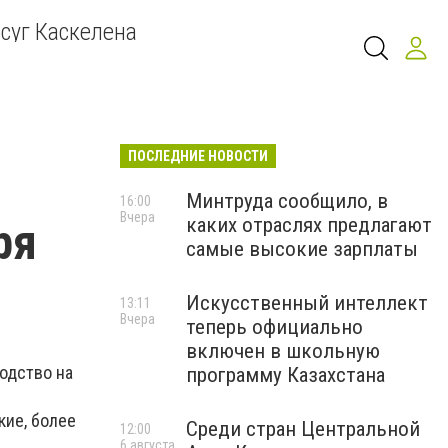
суг Каскелена
ПОСЛЕДНИЕ НОВОСТИ
Минтруда сообщило, в
16:00
Вчера
каких отраслях предлагают
ря
самые высокие зарплаты
Искусственный интеллект
13:11
Вчера
теперь официально
включен в школьную
одство на
программу Казахстана
кие, более
Среди стран Центральной
12:00
6 августа