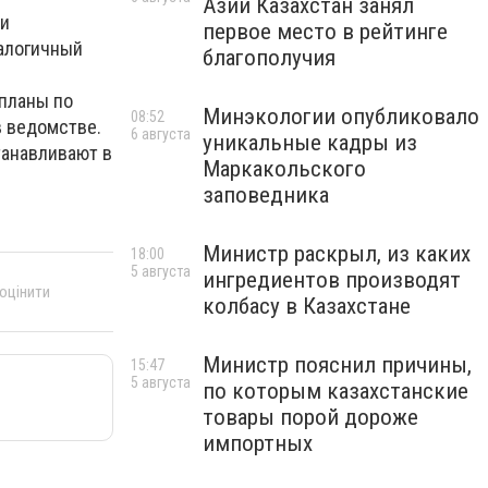
Азии Казахстан занял
ии
первое место в рейтинге
налогичный
благополучия
 планы по
Минэкологии опубликовало
08:52
в ведомстве.
6 августа
уникальные кадры из
анавливают в
Маркакольского
заповедника
Министр раскрыл, из каких
18:00
5 августа
ингредиентов производят
 оцінити
колбасу в Казахстане
Министр пояснил причины,
15:47
5 августа
по которым казахстанские
товары порой дороже
импортных