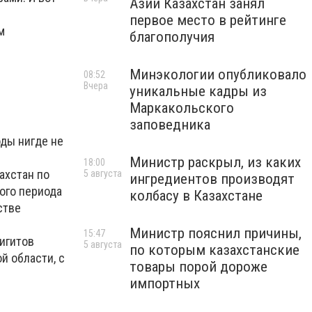
Азии Казахстан занял
первое место в рейтинге
м
благополучия
Минэкологии опубликовало
08:52
Вчера
уникальные кадры из
Маркакольского
заповедника
оды нигде не
Министр раскрыл, из каких
18:00
ахстан по
5 августа
ингредиентов производят
ого периода
колбасу в Казахстане
стве
Министр пояснил причины,
15:47
игитов
5 августа
по которым казахстанские
й области, с
товары порой дороже
импортных