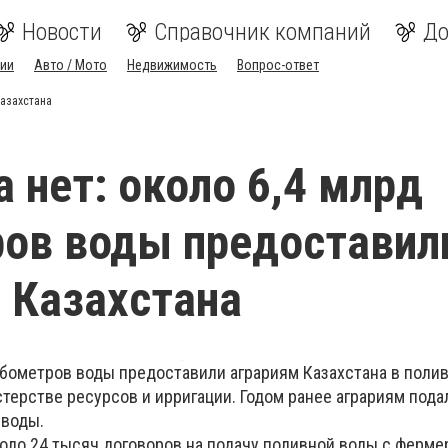
Новости
Справочник компаний
До
ии
Авто / Мото
Недвижимость
Вопрос-ответ
Казахстана
 нет: около 6,4 млрд
ов воды предоставил
 Казахстана
убометров воды предоставили аграриям Казахстана в поли
терстве ресурсов и ирригации. Годом ранее аграриям пода
 воды.
оло 24 тысяч договоров на подачу поливной воды с фермер