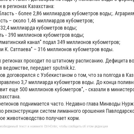
 в регионах Казахстана:
ласть - более 2,86 миллиардов кубометров воды;. Агрария
сть – около 1,46 миллиардов кубометров;
832,4 миллиарда кубометров воды;
ь - 390 миллионов кубометров воды;
лматинский канал" подал 349 миллионов кубометров;
и К. Сатпаева" – 316 миллионов кубометров воды.
х регионах проходит по штатному расписанию. Дефицита в
 ведомстве, передает sputnik.kz.
в договорился с Узбекистаном о том, что за полгода в Каз
правлено 3,7 миллиарда кубометров воды. До конца поливн
вит еще 500 миллионов кубометров", - сказали в министер
захстана.
егионов поднимается часто. Недавно глава Минводы Нурж
по реконструкции систем лиманного орошения Павлодарско
ое животноводство получает корм.
еобходимый текст и нажмите Ctrl+Enter, чтобы сообщить об этом редакции