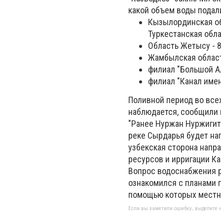
какой объем воды подали
Кызылординская об
Туркестанская обла
Область Жетысу - 
Жамбылская област
филиал "Большой А
филиал "Канал имен
Поливной период во все
наблюдается, сообщили в
"Ранее Нуржан Нуржигито
реке Сырдарья будет на
узбекская сторона напра
ресурсов и ирригации Ка
Вопрос водоснабжения р
ознакомился с планами 
помощью которых местн
Если вы заметили ошибку, выделите н