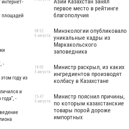
Азии Казахстан занял
 интернет-
первое место в рейтинге
благополучия
т площадей
Минэкологии опубликовало
08:52
6 августа
уникальные кадры из
Маркакольского
ски
заповедника
 -
Министр раскрыл, из каких
18:00
5 августа
ингредиентов производят
 этом году из
колбасу в Казахстане
еличился и
Министр пояснил причины,
15:47
года", -
5 августа
по которым казахстанские
товары порой дороже
оведение
импортных
лиона