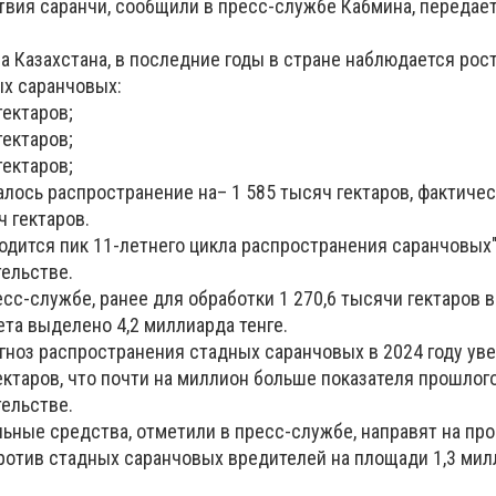
ия саранчи, сообщили в пресс-службе Кабмина, передает
а Казахстана, в последние годы в стране наблюдается рос
х саранчовых:
г
ектаров;
гектаров;
гектаров;
алось распространение на– 1 585 тысяч гектаров, фактиче
ч гектаров.
одится пик 11-летнего цикла распространения саранчовых",
тельстве.
есс-службе, ранее для обработки 1 270,6 тысячи гектаров в
та выделено 4,2 миллиарда тенге.
гноз распространения стадных саранчовых в 2024 году ув
ектаров, что почти на миллион больше показателя прошлого 
тельстве.
ные средства, отметили в пресс-службе, направят на пр
ротив стадных саранчовых вредителей на площади 1,3 мил