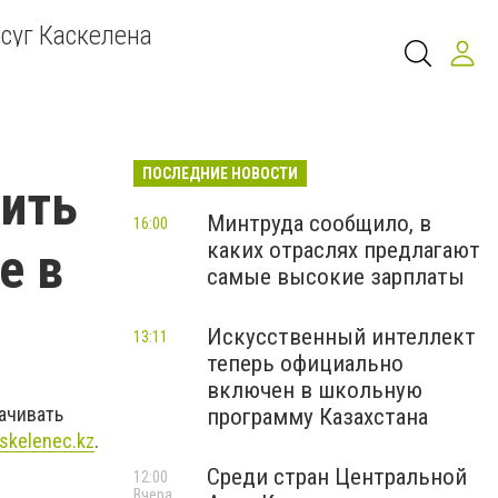
суг Каскелена
ПОСЛЕДНИЕ НОВОСТИ
тить
Минтруда сообщило, в
16:00
каких отраслях предлагают
е в
самые высокие зарплаты
Искусственный интеллект
13:11
теперь официально
включен в школьную
ачивать
программу Казахстана
skelenec.kz
.
Среди стран Центральной
12:00
Вчера