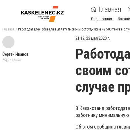
Главная
Справочная
Ваканс
Главная
Работодателей обязали выплатить своим сотрудникам 42 500 тенге в слу
21:12, 22 мая 2020 г.
Работода
Сергей Иванов
Журналист
своим со
случае п
В Казахстане работодат
работнику минимальную з
Об этом сообщила главн