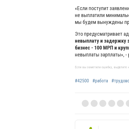
«Если поступит заявлени
не выплатили минимальну
мы будем вынуждены про
Это предусматривает ад
невыплату и задержку 
бизнес - 100 МРП и кру
невыплаты зарплаты», -
Если вы заметили ошибку, выделите н
#42500
#работа
#трудово