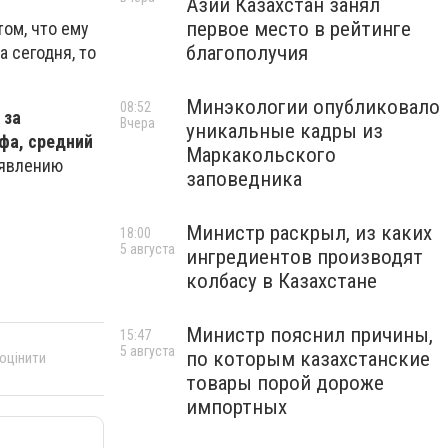
Азии Казахстан занял
первое место в рейтинге
том, что ему
благополучия
 сегодня, то
Минэкологии опубликовало
08:52
 за
Вчера
уникальные кадры из
фа, средний
Маркакольского
аявлению
заповедника
Министр раскрыл, из каких
18:00
5 августа
ингредиентов производят
колбасу в Казахстане
Министр пояснил причины,
15:47
5 августа
по которым казахстанские
 оцінити
товары порой дороже
импортных