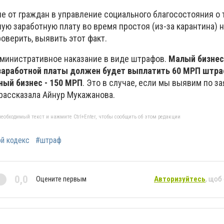
е от граждан в управление социального благосостояния о 
ю заработную плату во время простоя (из-за карантина) на
верить, выявить этот факт.
министративное наказание в виде штрафов.
Малый бизнес
заработной платы должен будет выплатить 60 МРП штра
пный бизнес - 150 МРП
. Это в случае, если мы выявим по з
 рассказала Айнур Мукажанова.
еобходимый текст и нажмите Ctrl+Enter, чтобы сообщить об этом редакции
й кодекс
#штраф
0,0
Оцените первым
Авторизуйтесь
, щоб