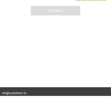
Добавить
info@kaskelenec.kz
Допускается цитирование материалов без получения предварительного согласия
kaskelenec.kz при условии размещения в тексте обязательной ссылки на