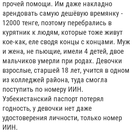
прочей помощи. Им даже накладно
арендовать самую дешёвую времянку -
12000 тенге, поэтому перебрались в
курятник к людям, которые тоже живут
кое-как, еле сводя концы с концами. Муж
и жена, не пьющие, имели 4 детей, двое
мальчиков умерли при родах. Девочки
взрослые, старшей 18 лет
,
учится в
одном
из колледжей района
,
туда смогла
поступи
ть
по номеру ИИН.
У
збекистанский паспорт потерял
годность, у девочки нет
даже
удостоверения личности
, только номер
ИИН.