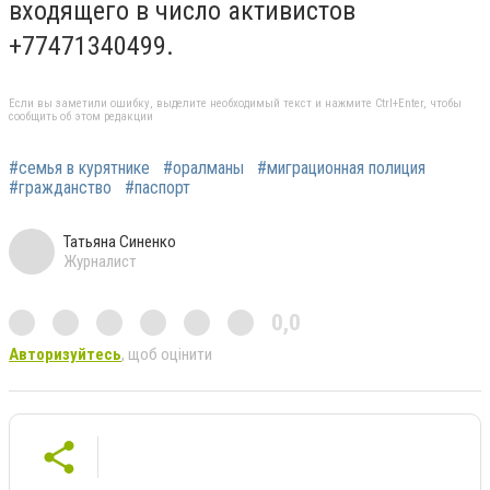
входящего в число активистов
+77471340499.
Если вы заметили ошибку, выделите необходимый текст и нажмите Ctrl+Enter, чтобы
сообщить об этом редакции
#семья в курятнике
#оралманы
#миграционная полиция
#гражданство
#паспорт
Татьяна Синенко
Журналист
0,0
Авторизуйтесь
, щоб оцінити