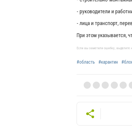
- руководители и работн
- лица и транспорт, пе
При этом указывается, 
Если вы заметили ошибку, выделите н
#область
#карантин
#бло