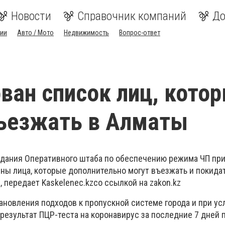
Новости
Справочник компаний
До
ии
Авто / Мото
Недвижимость
Вопрос-ответ
ван список лиц, кото
ъезжать в Алматы
едания Оперативного штаба по обеспечению режима ЧП при
ны лица, которые дополнительно могут въезжать и покида
а, передает
Kaskelenec
.
kz
со ссылкой на
zakon
.
kz
ановления подходов к пропускной системе города и при ус
 результат ПЦР-теста на коронавирус за последние 7 дней