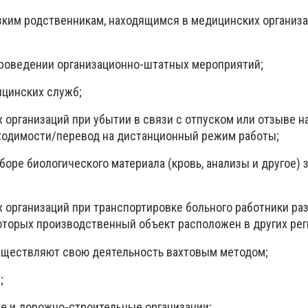
изким родственникам, находящимся в медицинских организа
роведении организационно-штатных мероприятий;
ицинских служб;
 организаций при убытии в связи с отпуском или отзыве на
ходимости/перевод на дистанционный режим работы;
аборе биологического материала (кровь, анализы и другое)
х организаций при транспортировке больного работники р
которых производственный объект расположен в других рег
существляют свою деятельность вахтовым методом;
;
е и дорожно-строительные организации;