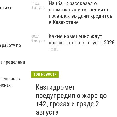
Нацбанк рассказал о
11:28
циях в
3 августа
возможных изменениях в
правилах выдачи кредитов
в Казахстане
Какие изменения ждут
08:24
3 августа
казахстанцев с августа 2026
 работу по
года
 за пределами
ТОП НОВОСТИ
азрешенных
ионах;
Казгидромет
предупредил о жаре до
+42, грозах и граде 2
августа