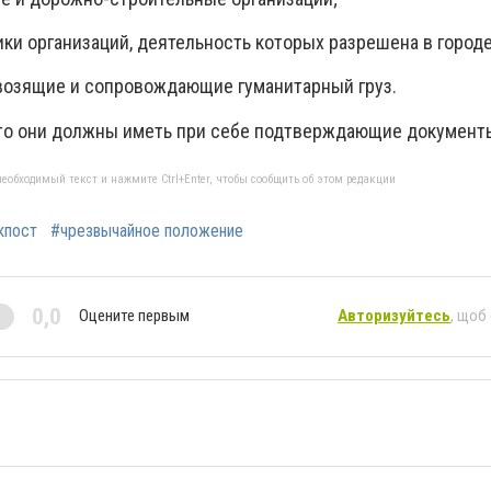
ики организаций, деятельность которых разрешена в город
ревозящие и сопровождающие гуманитарный груз.
что они должны иметь при себе подтверждающие документы
еобходимый текст и нажмите Ctrl+Enter, чтобы сообщить об этом редакции
кпост
#чрезвычайное положение
0,0
Оцените первым
Авторизуйтесь
, щоб