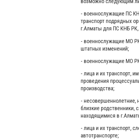
возможно следующим л
- военнослужащи
е
ПС КН
транспорт подрядных ор
г.Алматы для ПС КНБ РК
- военнослужащие МО РК
штатных изменений;
- военнослужащие МО Р
- лица и их транспорт, 
проведения процессуаль
производства;
- несовершеннолетние, н
близкие родственники, 
находящимися в г.Алматы
- лица и их транспорт, 
автотранспорте;