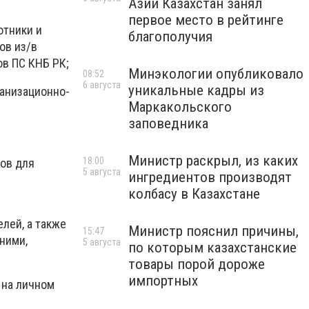
Азии Казахстан занял
первое место в рейтинге
отники и
благополучия
ов из/в
ов ПС КНБ РК;
Минэкологии опубликовало
08:52
6 августа
уникальные кадры из
ганизационно-
Маркакольского
заповедника
Министр раскрыл, из каких
18:00
нов для
5 августа
ингредиентов производят
колбасу в Казахстане
лей, а также
Министр пояснил причины,
15:47
ними,
5 августа
по которым казахстанские
товары порой дороже
импортных
 на личном