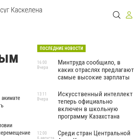
суг Каскелена
ПОСЛЕДНИЕ НОВОСТИ
рым
Минтруда сообщило, в
16:00
Вчера
каких отраслях предлагают
самые высокие зарплаты
Искусственный интеллект
13:11
 акимате
Вчера
теперь официально
ть
включен в школьную
программу Казахстана
ловии
Среди стран Центральной
 перемещение
12:00
6 августа