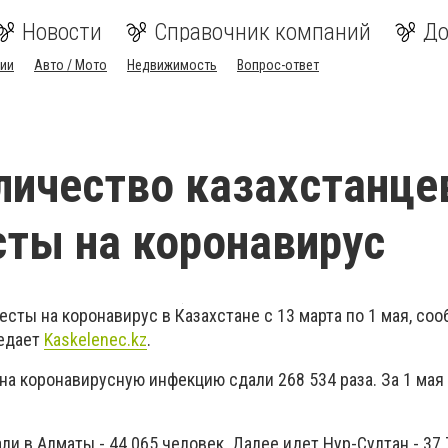
Новости
Справочник компаний
До
ии
Авто / Мото
Недвижимость
Вопрос-ответ
личество казахстанце
сты на коронавирус
есты на коронавирус в Казахстане с 13 марта по 1 мая, со
редает
Kaskelenec.kz
.
т на коронавирусную инфекцию сдали 268 534 раза. За 1 мая
ли в Алматы - 44 065 человек. Далее идет Нур-Султан - 37 