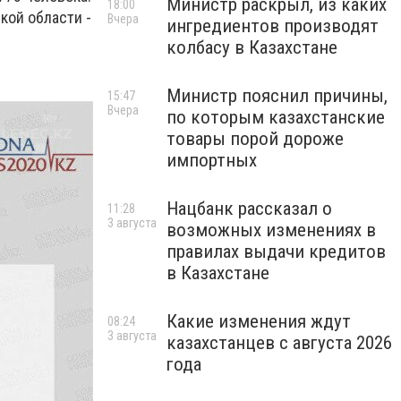
Министр раскрыл, из каких
18:00
кой области -
Вчера
ингредиентов производят
колбасу в Казахстане
Министр пояснил причины,
15:47
Вчера
по которым казахстанские
товары порой дороже
импортных
Нацбанк рассказал о
11:28
3 августа
возможных изменениях в
правилах выдачи кредитов
в Казахстане
Какие изменения ждут
08:24
3 августа
казахстанцев с августа 2026
года