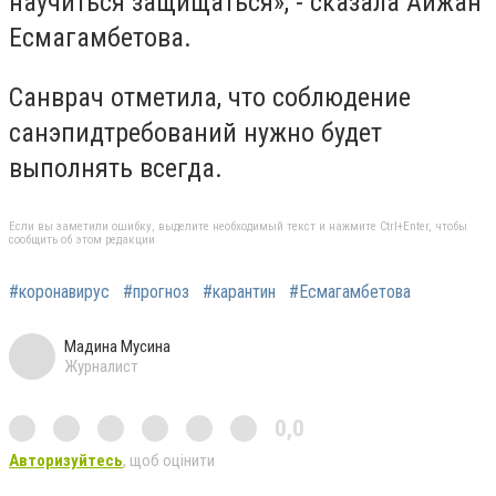
научиться защищаться», - сказала Айжан
Есмагамбетова.
Санврач отметила, что соблюдение
санэпидтребований нужно будет
выполнять всегда.
Если вы заметили ошибку, выделите необходимый текст и нажмите Ctrl+Enter, чтобы
сообщить об этом редакции
#коронавирус
#прогноз
#карантин
#Есмагамбетова
Мадина Мусина
Журналист
0,0
Авторизуйтесь
, щоб оцінити