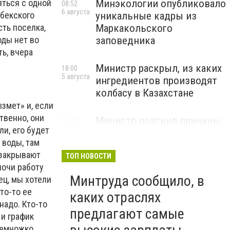
яться с одной
Минэкологии опубликовало
08:52
6 августа
мбекского
уникальные кадры из
сть поселка,
Маркакольского
оды нет во
заповедника
ть, вчера
Министр раскрыл, из каких
18:00
5 августа
ингредиентов производят
колбасу в Казахстане
змет» и, если
твенно, они
Министр пояснил причины,
15:47
и, его будет
5 августа
по которым казахстанские
 воды, там
товары порой дороже
 закрывают
импортных
ТОП НОВОСТИ
ночи работу
Минтруда сообщило, в
ец, мы хотели
то-то ее
каких отраслях
 надо. Кто-то
предлагают самые
 и график
 немножко