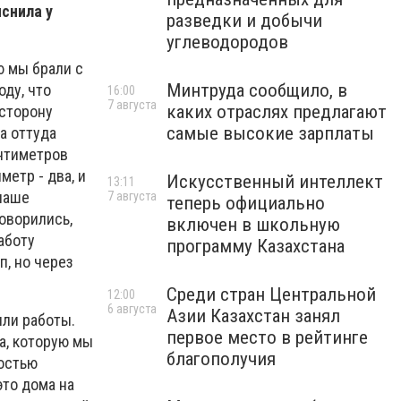
снила у
разведки и добычи
углеводородов
ю мы брали с
Минтруда сообщило, в
оду, что
16:00
7 августа
каких отраслях предлагают
 сторону
самые высокие зарплаты
а оттуда
антиметров
метр - два, и
Искусственный интеллект
13:11
 наше
7 августа
теперь официально
оворились,
включен в школьную
аботу
программу Казахстана
п, но через
Среди стран Центральной
12:00
6 августа
Азии Казахстан занял
или работы.
первое место в рейтинге
а, которую мы
благополучия
ностью
это дома на