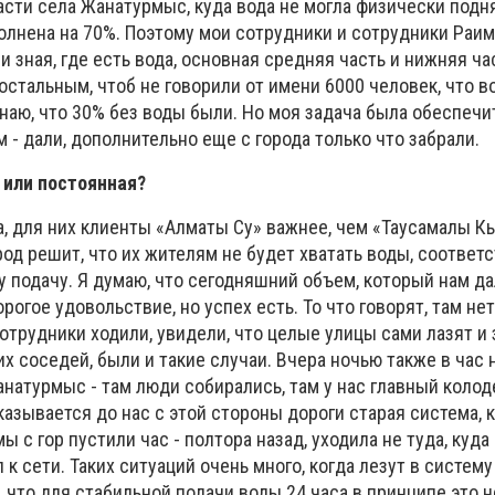
асти села Жанатурмыс, куда вода не могла физически подн
полнена на 70%. Поэтому мои сотрудники и сотрудники Раи
и зная, где есть вода, основная средняя часть и нижняя ча
стальным, чтоб не говорили от имени 6000 человек, что в
знаю, что 30% без воды были. Но моя задача была обеспечи
м - дали, дополнительно еще с города только что забрали.
у или постоянная?
а, для них клиенты «Алматы Су» важнее, чем «Таусамалы Кы
род решит, что их жителям не будет хватать воды, соответс
 подачу. Я думаю, что сегодняшний объем, который нам дал
рогое удовольствие, но успех есть. То что говорят, там нет
 сотрудники ходили, увидели, что целые улицы сами лазят и
х соседей, были и такие случаи. Вчера ночью также в час 
натурмыс - там люди собирались, там у нас главный колод
казывается до нас с этой стороны дороги старая система, к
ы с гор пустили час - полтора назад, уходила не туда, куда
к сети. Таких ситуаций очень много, когда лезут в систему
, что для стабильной подачи воды 24 часа в принципе это