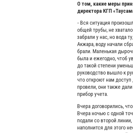
О том, какие меры при
директора КГП «Тауса
- Вся ситуация произошл
общей трубы, не хватало 
забрали у нас, но вода т
Акжара, воду начали сбр
брали. Маленькая дырочк
была и ежегодно, чтоб у
до такой степени уменьш
руководство вышло к ру
что откроют нам доступ 
провели, они также дали
прибор учета.
Вчера договорились, что
Вчера ночью с одной точ
подали со второй линии,
наполнится для этого не