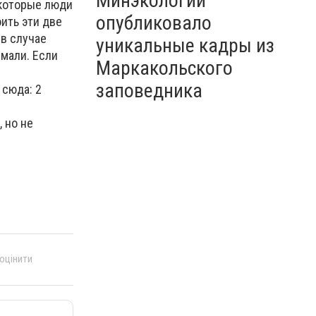
Минэкологии
екоторые люди
опубликовало
оить эти две
в случае
уникальные кадры из
умали. Если
Маркакольского
заповедника
 сюда: 2
 но не
 оцінити