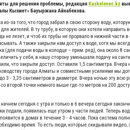
няты для решения проблемы, редакция
Kaskelenec.kz
выя
малы Кызмет» Бауыржана Айнабекова.
а из-за того, что город забрал в свою сторону воду, котору
для жителей. В ту трубу, в которую они хотели направить в
уда не лезет, и чтоб их трубы не прорвало в нижней части в
асывать. А также закрыли нам доступ к воде, хотя мы всегд
а (для подачи воды в колодце – прим. ред), она около 8 с
величить у себя, в нашу сторону уменьшали подачу на санти
или, что закрыли доступ. Оставили 1,5 сантиметра. Вчера
ководству города Алматы и совместными усилиями мы дог
до 3 - 3,35 сантиметров в диаметре. Вчера ночью эту всю р
 со второй точки немного выше где-то метров на 200 досту
 начнем сегодня с утра и только в 6 вечера сегодня законч
ки подали, появилась еще утром у части людей. Теперь вод
 появится в домах в течение 3 - 4 часов. Пока система пол
обходимо время. То есть люди, которые скидывали видео, 