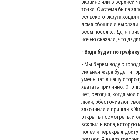
окраине или в верхней ч
точки. Система была за
сельского округа ходили 
дома обошли и выслали о
всем поселке. Да, я при
ночью сказали, что дади
- Вода будет по график
- Мы берем воду с город
сильная жара будет и го
уменьшат в нашу сторону
хватать прилично. Это до
нет, сегодня, когда мои
люки, обесточивают свои
закончили и пришли в Жа
открыть посмотреть, и о
вскрыл и вода, которую м
полез и перекрыл доступ 
ломают. Я вчера говорил