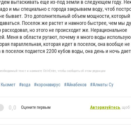
будем вытаскивать еще из-под земли в следующем году. Н
 надо и мы специально с города закрываем воду, чтоб постр
не бывает. Это дополнительный объем мощности, который 
аваться. Поселок же растет и намного быстрее, чем мы д
 расходовал, но этого не происходит же. Нерациональное
й. Меня в области ругают, почему я много воды использую
торая параллельная, которая идет в поселок, она вообще не
 в поселок подается 2200 кубов воды, она день и ночь дает,
еобходимый текст и нажмите Ctrl+Enter, чтобы сообщить об этом редакции
 Кызмет
#вода
#коронавирус
#Айнабеков
#Алматы Су
0,0
Оцените первым
Авторизуйтесь
, щоб