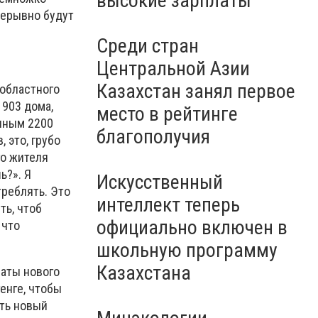
высокие зарплаты
прерывно будут
Среди стран
Центральной Азии
Казахстан занял первое
 областного
 903 дома,
место в рейтинге
анным 2200
благополучия
 это, грубо
го жителя
ь?». Я
Искусственный
треблять. Это
интеллект теперь
ть, чтоб
официально включен в
 что
школьную программу
Казахстана
маты нового
енге, чтобы
ить новый