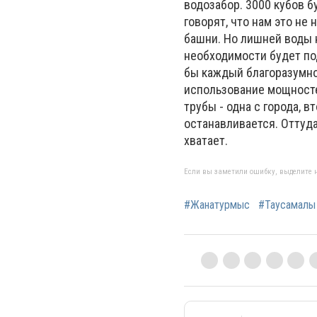
водозабор. 3000 кубов 
говорят, что нам это не
башни. Но лишней воды 
необходимости будет под
бы каждый благоразумно
использование мощносте
трубы - одна с города, в
останавливается. Оттуда
хватает.
Если вы заметили ошибку, выделите н
#Жанатурмыс
#Таусамалы