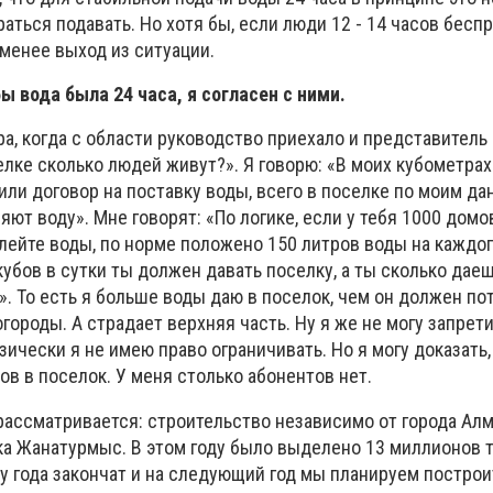
раться подавать. Но хотя бы, если люди 12 - 14 часов бес
 менее выход из ситуации.
 вода была 24 часа, я согласен с ними.
ра, когда с области руководство приехало и представитель
селке сколько людей живут?». Я говорю: «В моих кубометрах
ли договор на поставку воды, всего в поселке по моим д
ют воду». Мне говорят: «По логике, если у тебя 1000 домов,
алейте воды, по норме положено 150 литров воды на каждо
кубов в сутки ты должен давать поселку, а ты сколько даеш
». То есть я больше воды даю в поселок, чем он должен по
городы. А страдает верхняя часть. Ну я же не могу запрети
зически я не имею право ограничивать. Но я могу доказать,
в в поселок. У меня столько абонентов нет.
рассматривается: строительство независимо от города Ал
а Жанатурмыс. В этом году было выделено 13 миллионов т
цу года закончат и на следующий год мы планируем постро