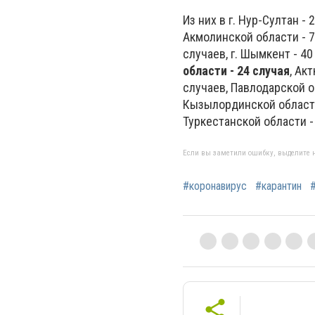
Из них в г. Нур-Султан -
Акмолинской области - 7
случаев, г. Шымкент - 4
области - 24 случая
, Ак
случаев, Павлодарской о
Кызылординской области 
Туркестанской области -
Если вы заметили ошибку, выделите н
#коронавирус
#карантин