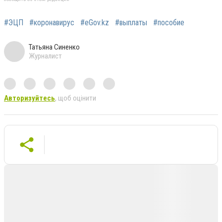
#ЭЦП
#коронавирус
#eGov.kz
#выплаты
#пособие
Татьяна Синенко
Журналист
Авторизуйтесь
, щоб оцінити