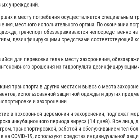
ных учреждений.
ерших к месту погребения осуществляется специальным т
ения, местного исполнительного органа. По окончании пог
одежда, транспорт обеззараживаются непосредственно на
огилы, дезинфицирующими средствами соответствующей к
шийся для перевозки тела к месту захоронения, обеззараж
 интенсивного орошения из гидропульта дезинфицирующим
ция транспорта в других местах и вывоз с места захороне
ентов, использованной защитной одежды и других предме
нспортировке и захоронении.
стие в похоронной церемонии и захоронении, подлежат ме
ока инкубационного периода вируса (14 дней). Все лица, 
ром, транспортировкой, работой и обслуживанием тел бол
е на COVID-19, используют средства индивидуальной защит