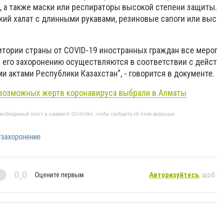
, а также маски или респираторы высокой степени защиты.
кий халат с длинными рукавами, резиновые сапоги или вы
ритории страны от COVID-19 иностранных граждан все меро
и его захоронению осуществляются в соответствии с дей
 актами Республики Казахстан", - говорится в документе.
 возможных жертв коронавируса выбрали в Алматы
еобходимый текст и нажмите Ctrl+Enter, чтобы сообщить об этом редакции
#захоронение
0,0
Оцените первым
Авторизуйтесь
, щоб