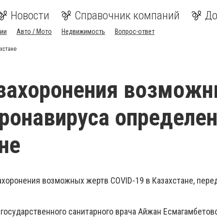
Новости
Справочник компаний
До
ии
Авто / Мото
Недвижимость
Вопрос-ответ
хстане
 захоронения возмож
ронавируса определе
не
ахоронения возможных жертв COVID-19 в Казахстане, пере
 государственного санитарного врача Айжан Есмагамбетов