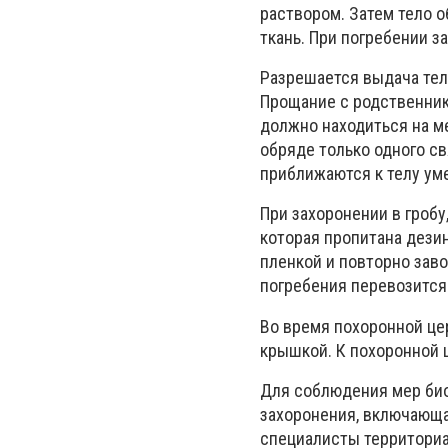
раствором. Затем тело 
ткань. При погребении 
Разрешается выдача тел
Прощание с родственника
должно находиться на м
обряде только одного с
приближаются к телу ум
При захоронении в гробу
которая пропитана дези
пленкой и повторно заво
погребения перевозится
Во время похоронной це
крышкой. К похоронной 
Для соблюдения мер био
захоронения, включающа
специалисты территори