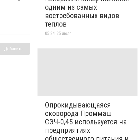
одним из самых
востребованных видов
теплов
05:34, 25 июля
Добавить
Опрокидывающаяся
сковорода Проммаш
СЭЧ-0,45 используется на
предприятиях
общественного питания и