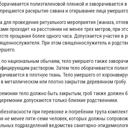
оборачивается полиэтиленовой пленкой и заворачивается в
запрещаются раскрытие савана и открывание лица умершего
а для проведения ритуального мероприятия (жаназа, отпев
ми проходит на расстоянии не менее трех метров, при это
есте прощания более одного часа. Допускается участие в 
вященнослужителя. При этом священнослужитель и родств
ершего.
, по национальным обычаям, тело умершего также заворачи
нфицирующим раствором. Затем тело оборачивается полиэ
рачивается в плотную ткань. Тело умершего от коронавиру
 в металлическом или плотно закрытом деревянном гробу.
ремонии тело должно быть закрытым, гроб также должен 
церемонии допускаются только близкие родственники.
безопасности при перевозке и погребении трупа комплект
я не менее пяти-семи человек, которых должны сопрово
альных подразделений ведомства санитарно-эпидемиолог