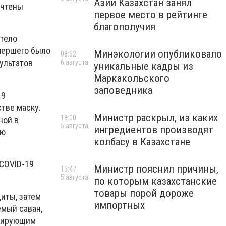
Азии Казахстан занял
учтены
первое место в рейтинге
благополучия
 тело
мершего было
Минэкологии опубликовало
08:52
ультатов
6 августа
уникальные кадры из
Маркакольского
заповедника
19
тве маску.
Министр раскрыл, из каких
18:00
ной в
5 августа
ингредиентов производят
ую
колбасу в Казахстане
 COVID-19
Министр пояснил причины,
15:47
5 августа
по которым казахстанские
товары порой дороже
иты, затем
импортных
емый саван,
ицирующим