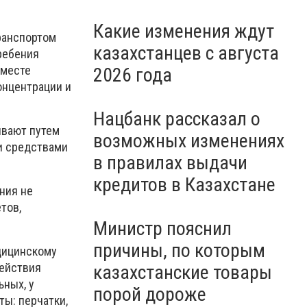
Какие изменения ждут
ранспортом
казахстанцев с августа
ребения
 месте
2026 года
онцентрации и
Нацбанк рассказал о
ивают путем
возможных изменениях
и средствами
в правилах выдачи
кредитов в Казахстане
ния не
тов,
Министр пояснил
причины, по которым
дицинскому
действия
казахстанские товары
ьных, у
порой дороже
ы: перчатки,