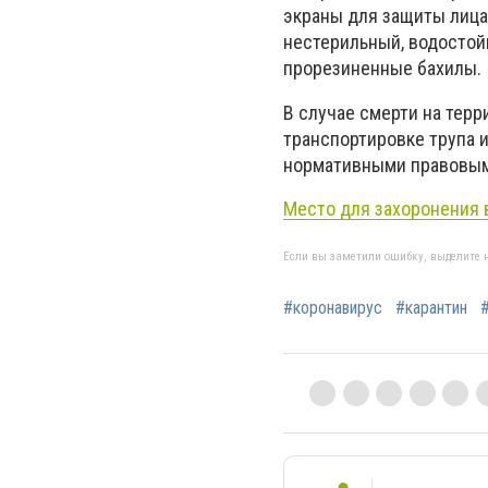
экраны для защиты лица
нестерильный, водостой
прорезиненные бахилы.
В случае смерти на тер
транспортировке трупа 
нормативными правовыми
Место для захоронения
Если вы заметили ошибку, выделите н
#коронавирус
#карантин