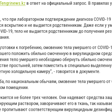
Tengrinews.kz
в ответ на официальный запрос. В правилах 
, что при лабораторном подтверждении диагноза COVID-19
ся вскрытию и не выдается родственникам. Даже если у у
VID-19, тело не выдается родственникам до получения рез
ания.
готовки к погребению, омовению тела умершего от COVID-
ршего положить обильно смоченную в вирулицидном средс
ения тело умершего необходимо обернуть обильно смочен
тве простыней, затем поместить в специально выделенн
тную холодильную камеру", - говорится в документе.
оба, по национальным обычаям, омовение тела умершего от
ком помещении.
кается не более трех человек. Они надевают средства защ
рующим раствором, заворачивают его в ткань, так называ
тоже пропитывают соответствующим вирулицидным дезинф