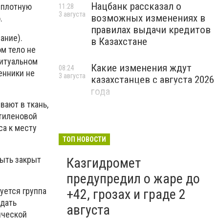
Нацбанк рассказал о
 плотную
11:28
3 августа
возможных изменениях в
.
правилах выдачи кредитов
ание).
в Казахстане
м тело не
ритуальном
Какие изменения ждут
08:24
енники не
3 августа
казахстанцев с августа 2026
года
вают в ткань,
тиленовой
са к месту
ТОП НОВОСТИ
быть закрыт
Казгидромет
предупредил о жаре до
уется группа
+42, грозах и граде 2
ждать
августа
ической