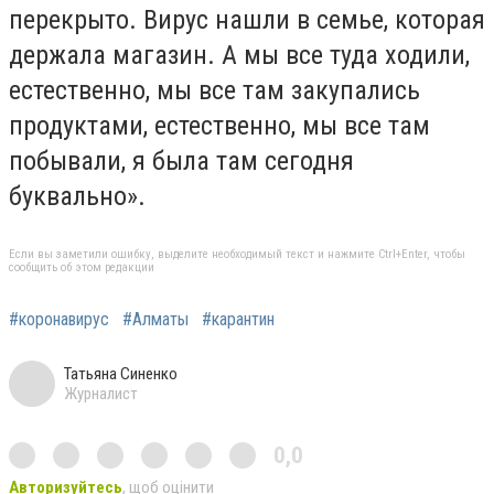
перекрыто. Вирус нашли в семье, которая
держала магазин. А мы все туда ходили,
естественно, мы все там закупались
продуктами, естественно, мы все там
побывали, я была там сегодня
буквально».
Если вы заметили ошибку, выделите необходимый текст и нажмите Ctrl+Enter, чтобы
сообщить об этом редакции
#коронавирус
#Алматы
#карантин
Татьяна Синенко
Журналист
0,0
Авторизуйтесь
, щоб оцінити