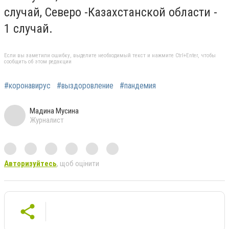
случай, Северо -Казахстанской области -
1 случай.
Если вы заметили ошибку, выделите необходимый текст и нажмите Ctrl+Enter, чтобы
сообщить об этом редакции
#коронавирус
#выздоровление
#пандемия
Мадина Мусина
Журналист
Авторизуйтесь
, щоб оцінити