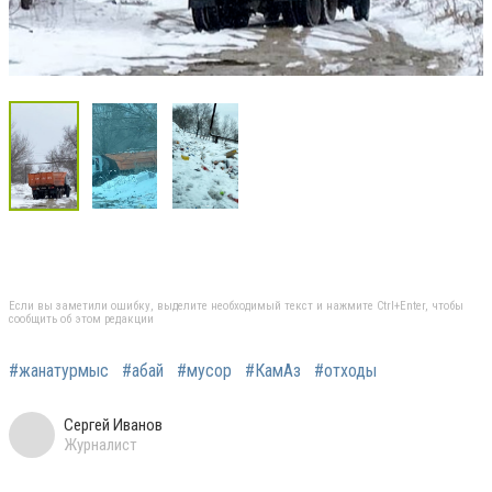
Если вы заметили ошибку, выделите необходимый текст и нажмите Ctrl+Enter, чтобы
сообщить об этом редакции
#жанатурмыс
#абай
#мусор
#КамАз
#отходы
Сергей Иванов
Журналист