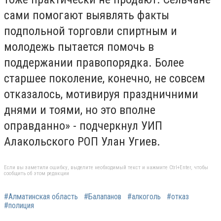
сами помогают выявлять факты
подпольной торговли спиртным и
молодежь пытается помочь в
поддержании правопорядка. Более
старшее поколение, конечно, не совсем
отказалось, мотивируя праздничними
днями и тоями, но это вполне
оправданно» - подчеркнул УИП
Алакольского РОП Улан Угиев.
Если вы заметили ошибку, выделите необходимый текст и нажмите Ctrl+Enter, чтобы
сообщить об этом редакции
#Алматинская область
#Балапанов
#алкоголь
#отказ
#полиция