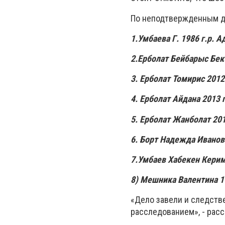
По неподтвержденным д
1.Умбаева Г. 1986 г.р. А
2.Ерболат Бейбарыс Бекб
3. Ерболат Томирис 2012г
4. Ерболат Айдана 2013 г.
5. Ерболат Жанболат 2018
6. Борт Надежда Ивановна
7.Умбаев Хабекен Керимов
8) Мешника Валентина 19
«Дело завели и следств
расследованием», - расс