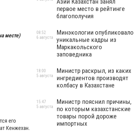
Азии Казахстан занял
первое место в рейтинге
благополучия
Минэкологии опубликовало
08:52
на месте)
6 августа
уникальные кадры из
Маркакольского
заповедника
Министр раскрыл, из каких
18:00
5 августа
ингредиентов производят
колбасу в Казахстане
Министр пояснил причины,
15:47
5 августа
по которым казахстанские
товары порой дороже
тся его
импортных
мат Кенжехан.