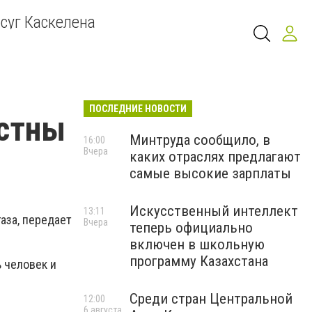
суг Каскелена
ПОСЛЕДНИЕ НОВОСТИ
естны
Минтруда сообщило, в
16:00
Вчера
каких отраслях предлагают
самые высокие зарплаты
Искусственный интеллект
13:11
аза, передает
Вчера
теперь официально
включен в школьную
программу Казахстана
 человек и
Среди стран Центральной
12:00
6 августа