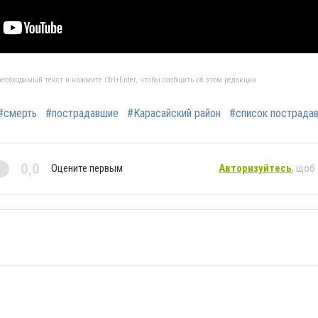
еобходимый текст и нажмите Ctrl+Enter, чтобы сообщить об этом редакции
#смерть
#пострадавшие
#Карасайский район
#список пострада
0,0
Оцените первым
Авторизуйтесь
, щоб