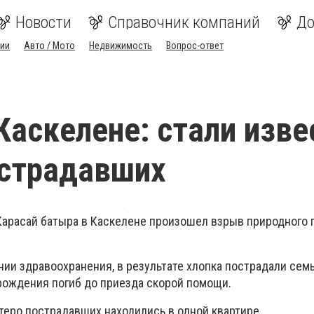
Новости
Справочник компаний
До
ии
Авто / Мото
Недвижимость
Вопрос-ответ
Каскелене: стали изв
острадавших
Карасай батыра в Каскелене произошел взрыв природного г
ии здравоохранения, в результате хлопка пострадали семь
 рождения погиб до приезда скорой помощи.
теро пострадавших находились в одной квартире.