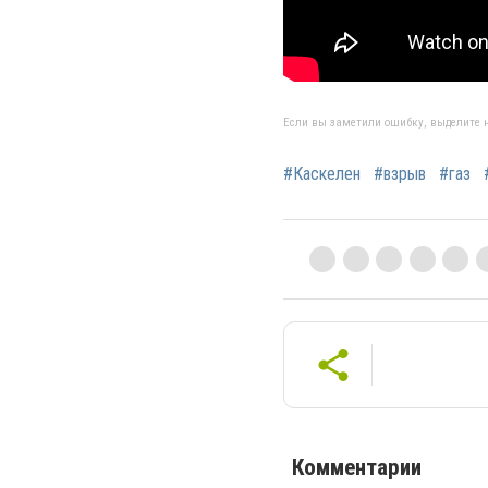
Если вы заметили ошибку, выделите н
#Каскелен
#взрыв
#газ
Комментарии