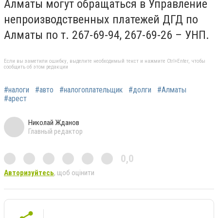
Алматы могут обращаться в Управление
непроизводственных платежей ДГД по
Алматы по т. 267-69-94, 267-69-26 – УНП.
Если вы заметили ошибку, выделите необходимый текст и нажмите Ctrl+Enter, чтобы
сообщить об этом редакции
#налоги
#авто
#налогоплательщик
#долги
#Алматы
#арест
Николай Жданов
Главный редактор
0,0
Авторизуйтесь
, щоб оцінити