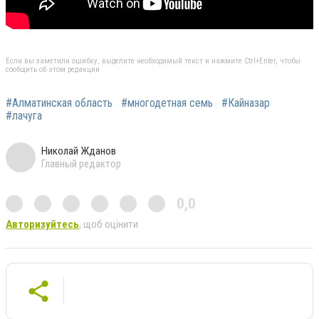
Если вы заметили ошибку, выделите необходимый текст и нажмите Ctrl+Enter, чтобы
сообщить об этом редакции
#Алматинская область
#многодетная семь
#Кайназар
#лачуга
Николай Жданов
Главный редактор
0,0
Авторизуйтесь
, щоб оцінити