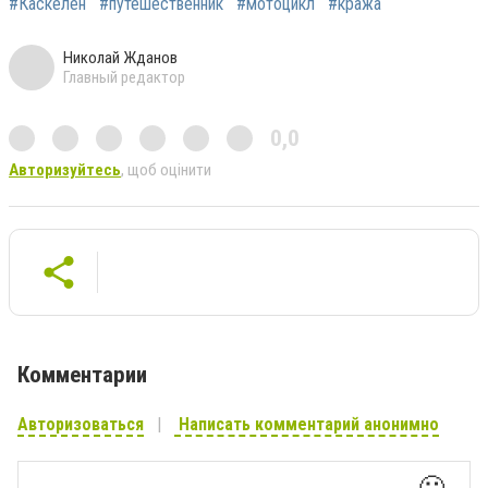
#Каскелен
#путешественник
#мотоцикл
#кража
Николай Жданов
Главный редактор
0,0
Авторизуйтесь
, щоб оцінити
Комментарии
Авторизоваться
Написать комментарий анонимно
🙂