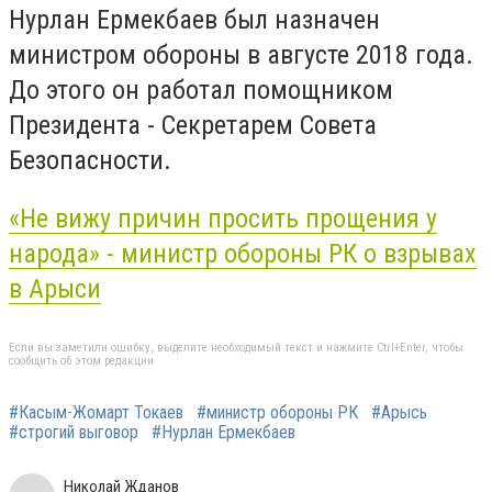
Нурлан Ермекбаев был назначен
министром обороны в августе 2018 года.
До этого он работал помощником
Президента - Секретарем Совета
Безопасности.
«Не вижу причин просить прощения у
народа» - министр обороны РК о взрывах
в Арыси
Если вы заметили ошибку, выделите необходимый текст и нажмите Ctrl+Enter, чтобы
сообщить об этом редакции
#Касым-Жомарт Токаев
#министр обороны РК
#Арысь
#строгий выговор
#Нурлан Ермекбаев
Николай Жданов