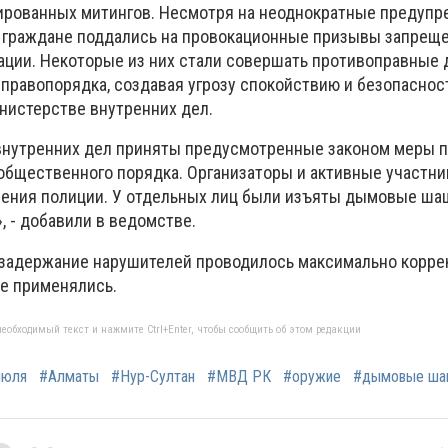
ированных митингов. Несмотря на неоднократные предуп
 граждане поддались на провокационные призывы запрещ
ации. Некоторые из них стали совершать противоправные 
правопорядка, создавая угрозу спокойствию и безопаснос
инистерстве внутренних дел.
 внутренних дел приняты предусмотренные законом меры 
бщественного порядка. Организаторы и активные участни
ения полиции. У отдельных лиц были изъяты дымовые ша
 - добавили в ведомстве.
 задержание нарушителей проводилось максимально корре
е применялись.
еобходимый текст и нажмите Ctrl+Enter, чтобы сообщить об этом редакции
июля
#Алматы
#Нур-Султан
#МВД РК
#оружие
#дымовые ша