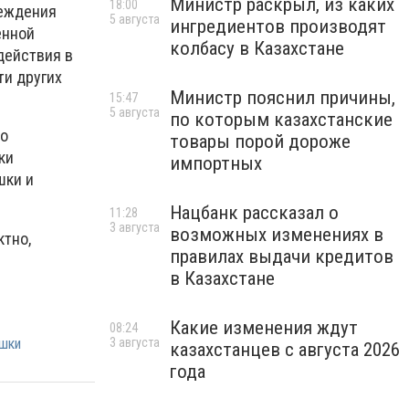
Министр раскрыл, из каких
18:00
реждения
5 августа
ингредиентов производят
енной
колбасу в Казахстане
действия в
ти других
Министр пояснил причины,
15:47
5 августа
по которым казахстанские
по
товары порой дороже
ки
импортных
шки и
Нацбанк рассказал о
11:28
3 августа
возможных изменениях в
ктно,
правилах выдачи кредитов
в Казахстане
Какие изменения ждут
08:24
шки
3 августа
казахстанцев с августа 2026
года