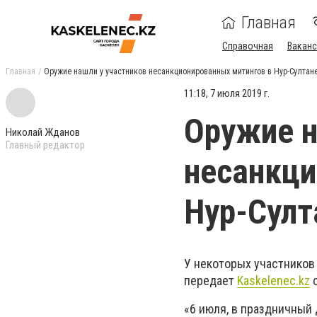
Главная
Справочная
Ваканс
Главная
Оружие нашли у участников несанкционированных митингов в Нур-Султан
11:18, 7 июля 2019 г.
Оружие н
Николай Жданов
Главный редактор
несанкци
Нур-Султ
У некоторых участников
передает
Kaskelenec.kz
с
«6 июля, в праздничный 