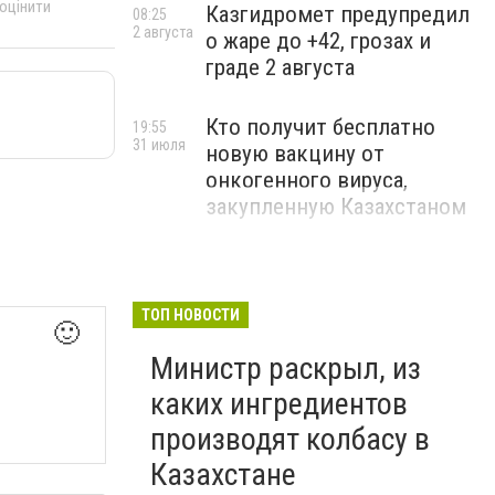
 оцінити
Казгидромет предупредил
08:25
2 августа
о жаре до +42, грозах и
граде 2 августа
Кто получит бесплатно
19:55
31 июля
новую вакцину от
онкогенного вируса,
закупленную Казахстаном
ТОП НОВОСТИ
🙂
Министр раскрыл, из
каких ингредиентов
производят колбасу в
Казахстане