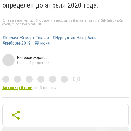
определен до апреля 2020 года.
Если вы заметили ошибку, выделите необходимый текст и нажмите Ctrl+Enter, чтобы
сообщить об этом редакции
#Касым-Жомарт Токаев
#Нурсултан Назарбаев
#выборы-2019
#9 июня
Николай Жданов
Главный редактор
0,0
Авторизуйтесь
, щоб оцінити