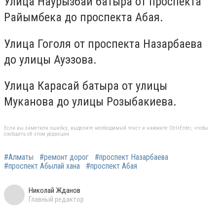
Улица Наурызбай батыра от проспекта
Райымбека до проспекта Абая.
Улица Гоголя от проспекта Назарбаева
до улицы Ауэзова.
Улица Карасай батыра от улицы
Муканова до улицы Розыбакиева.
Если вы заметили ошибку, выделите необходимый текст и нажмите Ctrl+Enter, чтобы
сообщить об этом редакции
#Алматы
#ремонт дорог
#проспект Назарбаева
#проспект Абылай хана
#проспект Абая
Николай Жданов
Главный редактор