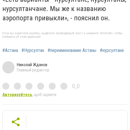
нурсултанчане. Мы же к названию
аэропорта привыкли», - пояснил он.
Если вы заметили ошибку, выделите необходимый текст и нажмите Ctrl+Enter, чтобы
сообщить об этом редакции
#Астана
#Нурсултан
#переименование Астаны
#нурсултане
Николай Жданов
Главный редактор
0,0
Авторизуйтесь
, щоб оцінити