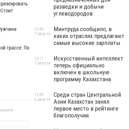
среагировать
разведки и добычи
 Стоит
углеводородов
Минтруда сообщило, в
Мужчина
16:00
7 августа
каких отраслях предлагают
самые высокие зарплаты
ой трассе. По
Искусственный интеллект
13:11
7 августа
теперь официально
включен в школьную
программу Казахстана
Среди стран Центральной
12:00
6 августа
Азии Казахстан занял
первое место в рейтинге
 оцінити
благополучия