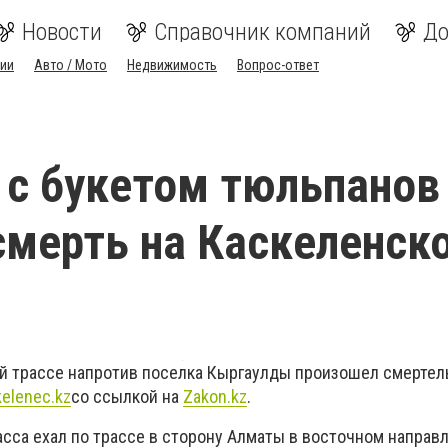
Новости
Справочник компаний
До
ии
Авто / Мото
Недвижимость
Вопрос-ответ
с букетом тюльпанов
смерть на Каскеленск
й трассе напротив поселка Кыргаулды произошел смертел
kelenec
.
kz
со ссылкой на
Zakon
.
kz
.
сса ехал по трассе в сторону Алматы в восточном направл