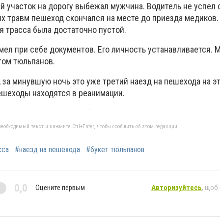
й участок на дорогу выбежал мужчина. Водитель не успел 
ых травм пешеход скончался на месте до приезда медиков.
мя трасса была достаточно пустой.
мел при себе документов. Его личность устанавливается. 
том тюльпанов.
 за минувшую ночь это уже третий наезд на пешехода на эт
шеходы находятся в реанимации.
еобходимый текст и нажмите Ctrl+Enter, чтобы сообщить об этом редакции
сса
#наезд на пешехода
#букет тюльпанов
0,0
Оцените первым
Авторизуйтесь
, щоб