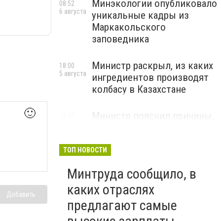
Минэкологии опубликовало
08:52
6 августа
уникальные кадры из
Маркакольского
заповедника
Министр раскрыл, из каких
18:00
5 августа
ингредиентов производят
колбасу в Казахстане
🙂
Министр пояснил причины,
15:47
5 августа
по которым казахстанские
товары порой дороже
импортных
ТОП НОВОСТИ
Минтруда сообщило, в
каких отраслях
Добавить
предлагают самые