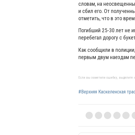
словам, на неосвещенны
и сбил его. От полученн
отметить, что в это вре
Погибший 25-30 лет не и
перебегал дорогу с буке
Как сообщили в полиции,
первым двум наездам пе
Если вы заметили ошибку, выделите н
#Верхняя Каскеленская тра